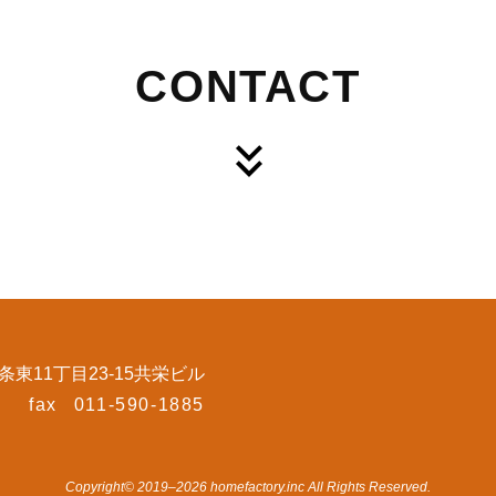
CONTACT
東11丁目23-15共栄ビル
fax
011-590-1885
Copyright© 2019–2026 homefactory.inc All Rights Reserved.