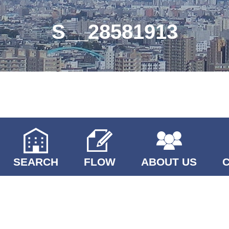
S__28581913
SEARCH
FLOW
ABOUT US