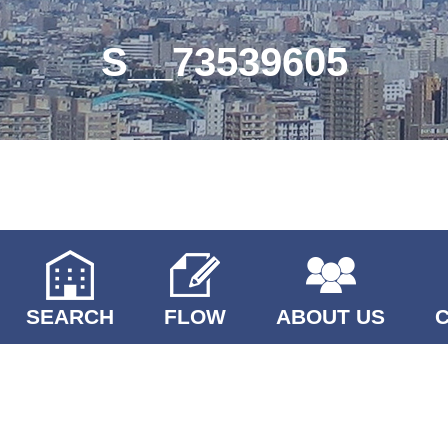
S__73539605
SEARCH
FLOW
ABOUT US