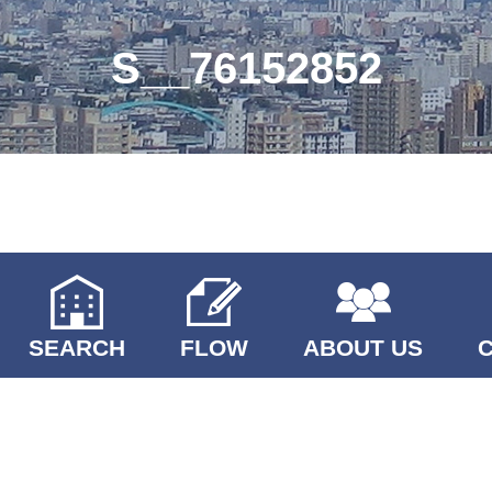
S__76152852
SEARCH
FLOW
ABOUT US